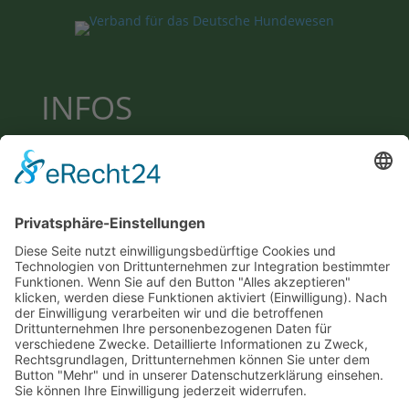
INFOS
Datenschutzerklärung
Impressum
Cookie-Einstellungen
KONTAKT
Email:
petra.berger@t-online.de
Telefon: 02742 71 283
Mobil: 0163 71 28 322
ADRESSE
Am Steimel 21