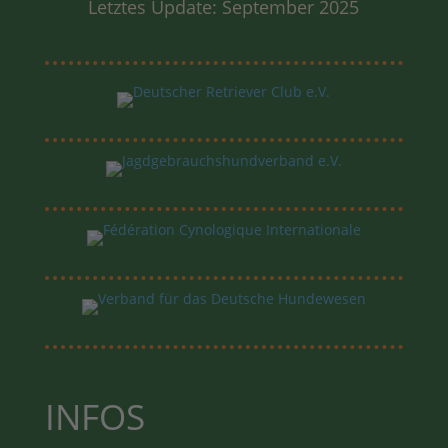
Letztes Update: September 2025
INFOS